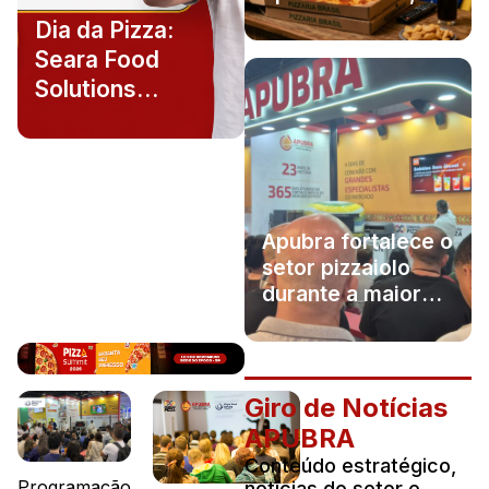
duas estratégias
Dia da Pizza:
Seara Food
Solutions
promove ações
para
consumidores,
pizzarias e
associados da
Apubra fortalece o
Apubra
setor pizzaiolo
durante a maior
edição da história
da Fispal
Giro de Notícias
APUBRA
Conteúdo estratégico,
Programação
notícias do setor e