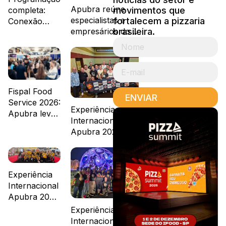
Apubra reúne
movimentos que
completa:
especialistas e
fortalecem a pizzaria
Conexão
empresários do
brasileira.
Pizza na
setor no
Fispal Food
Conexão Pizza,
Service 2026
durante a Fispal
Fispal Food
ENVIAR
Service 2026:
Experiência
Apubra leva
Internacional
conteúdo,
Apubra 2026 –
experiências
Dia 6
e novos
projetos
Experiência
Internacional
Apubra 2026
– Dia 5
Experiência
Internacional