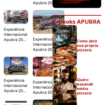
Apubra 2026 –
Dia 4
E-books APUBRA
Experiência
Internacional
Experiência
Apubra 2026
Como abrir
Internacional
– Dia 3
sua própria
Apubra 2026 –
pizzaria
Dia 2
Quero
Experiência
Experiência
expandir
Internacional
Internacional
minha
Apubra 2026
Apubra 2026
pizzaria
– Dia 1
começa na
próxima semana