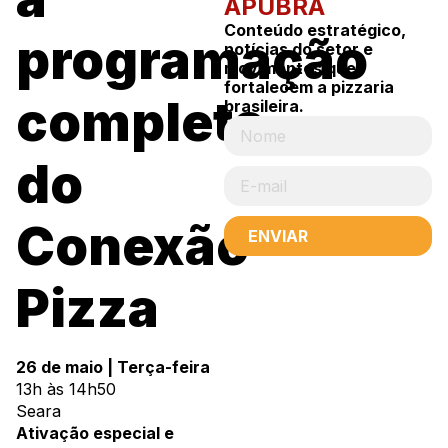
APUBRA
Conteúdo estratégico,
programação
notícias do setor e
movimentos que
fortalecem a pizzaria
completa
brasileira.
do
Conexão
ENVIAR
Pizza
26 de maio | Terça-feira
13h às 14h50
Seara
Ativação especial e