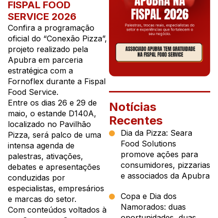
FISPAL FOOD
SERVICE 2026
Confira a programação
oficial do “Conexão Pizza”,
projeto realizado pela
Apubra em parceria
estratégica com a
Fornoflex
durante a Fispal
Food Service.
Entre os dias 26 e 29 de
Notícias
maio, o estande D140A,
Recentes
localizado no Pavilhão
Dia da Pizza: Seara
Pizza, será palco de uma
Food Solutions
intensa agenda de
promove ações para
palestras, ativações,
consumidores, pizzarias
debates e apresentações
e associados da Apubra
conduzidas por
especialistas, empresários
Copa e Dia dos
e marcas do setor.
Namorados: duas
Com conteúdos voltados à
oportunidades, duas